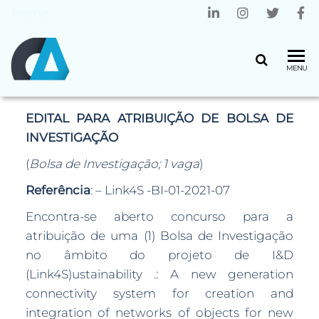
Home
CENTRO
Universidade
MENU
do Minho
ALGORITMI
EDITAL PARA ATRIBUIÇÃO DE BOLSA DE
INVESTIGAÇÃO
(
Bolsa de Investigação; 1 vaga
)
Referência
: – Link4S -BI-01-2021-07
Encontra-se aberto concurso para a
atribuição de uma (1) Bolsa de Investigação
no âmbito do projeto de I&D
(Link4S)ustainability .: A new generation
connectivity system for creation and
integration of networks of objects for new