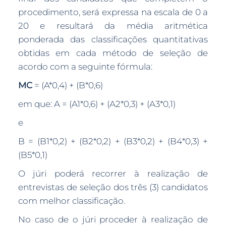
procedimento, será expressa na escala de 0 a
20 e resultará da média aritmética
ponderada das classificações quantitativas
obtidas em cada método de seleção de
acordo com a seguinte fórmula:
MC
= (A*0,4) + (B*0,6)
em que: A = (A1*0,6) + (A2*0,3) + (A3*0,1)
e
B = (B1*0,2) + (B2*0,2) + (B3*0,2) + (B4*0,3) +
(B5*0,1)
O júri poderá recorrer à realização de
entrevistas de seleção dos três (3) candidatos
com melhor classificação.
No caso de o júri proceder à realização de