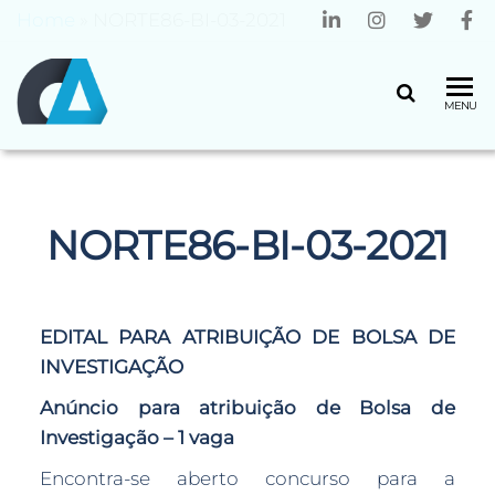
Home
»
NORTE86-BI-03-2021
CENTRO
Universidade
MENU
do Minho
ALGORITMI
NORTE86-BI-03-2021
EDITAL PARA ATRIBUIÇÃO DE BOLSA DE
INVESTIGAÇÃO
Anúncio para atribuição de
Bolsa de
Investigação – 1 vaga
Encontra-se aberto concurso para a