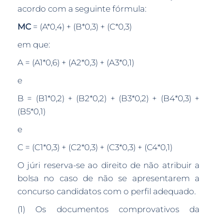
acordo com a seguinte fórmula:
MC
= (A*0,4) + (B*0,3) + (C*0,3)
em que:
A = (A1*0,6) + (A2*0,3) + (A3*0,1)
e
B = (B1*0,2) + (B2*0,2) + (B3*0,2) + (B4*0,3) +
(B5*0,1)
e
C = (C1*0,3) + (C2*0,3) + (C3*0,3) + (C4*0,1)
O júri reserva-se ao direito de não atribuir a
bolsa no caso de não se apresentarem a
concurso candidatos com o perfil adequado.
(1) Os documentos comprovativos da