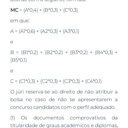
MC
= (A*0,4) + (B*0,3) + (C*0,3)
em que:
A = (A1*0,6) + (A2*0,3) + (A3*0,1)
e
B = (B1*0,2) + (B2*0,2) + (B3*0,2) + (B4*0,3) +
(B5*0,1)
e
C = (C1*0,3) + (C2*0,3) + (C3*0,3) + (C4*0,1)
O júri reserva-se ao direito de não atribuir a
bolsa no caso de não se apresentarem a
concurso candidatos com o perfil adequado.
(1) Os documentos comprovativos da
titularidade de graus académicos e diplomas,