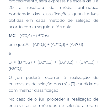
procedimento, será expressa na escala de 0 a
20 e resultará da média aritmética
ponderada das classificações quantitativas
obtidas em cada método de seleção de
acordo com a seguinte fórmula:
MC
= (A*0,4) + (B*0,6)
em que: A = (A1*0,6) + (A2*0,3) + (A3*0,1)
e
B = (B1*0,2) + (B2*0,2) + (B3*0,2) + (B4*0,3) +
(B5*0,1)
O júri poderá recorrer à realização de
entrevistas de seleção dos três (3) candidatos
com melhor classificação.
No caso de o júri proceder à realização de
entrevistas, os métodos de seleção alteram,