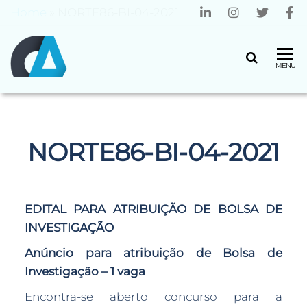
Home
»
NORTE86-BI-04-2021
CENTRO
Universidade
MENU
do Minho
ALGORITMI
NORTE86-BI-04-2021
EDITAL PARA ATRIBUIÇÃO DE BOLSA DE
INVESTIGAÇÃO
Anúncio para atribuição de
Bolsa de
Investigação – 1 vaga
Encontra-se aberto concurso para a