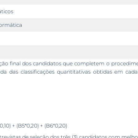
ticos
ormática
nação final dos candidatos que completem o procedimen
ada das classificações quantitativas obtidas em c
0,10) + (B5*0,20) + (B6*0,20)
trevistas de seleção dos três (3) candidatos com melhor