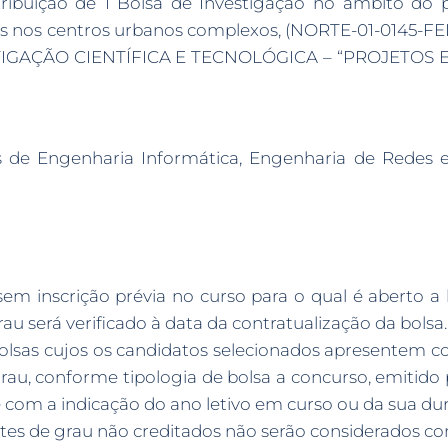
ribuição de 1 Bolsa de Investigação no âmbito do 
as nos centros urbanos complexos, (NORTE-01-0145-F
STIGAÇÃO CIENTÍFICA E TECNOLÓGICA – “PROJETOS
s de Engenharia Informática, Engenharia de Redes 
m inscrição prévia no curso para o qual é aberto a b
u será verificado à data da contratualização da bolsa.
olsas cujos os candidatos selecionados apresentem co
au, conforme tipologia de bolsa a concurso, emitido 
com a indicação do ano letivo em curso ou da sua dura
tes de grau não creditados não serão considerados c