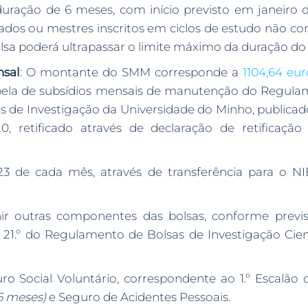
 duração de 6 meses, com início previsto em janeiro
ados ou mestres inscritos em ciclos de estudo não co
a poderá ultrapassar o limite máximo da duração do pr
sal
: O montante do SMM corresponde a
1104,64 eur
 Tabela de subsídios mensais de manutenção do Regul
 de Investigação da Universidade do Minho, publicado em
, retificado através de declaração de retificação
 de cada mês, através de transferência para o NI
nir outras componentes das bolsas, conforme previ
 21.º do Regulamento de Bolsas de Investigação Cien
 Social Voluntário, correspondente ao 1.º Escalão d
6 meses)
e Seguro de Acidentes Pessoais.