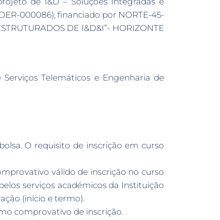
projeto de I&D – Soluções Integradas e
EDER-000086), financiado por NORTE-45-
 ESTRUTURADOS DE I&D&I”- HORIZONTE
e Serviços Telemáticos e Engenharia de
olsa. O requisito de inscrição em curso
mprovativo válido de inscrição no curso
pelos serviços académicos da Instituição
ção (início e termo).
omo comprovativo de inscrição.