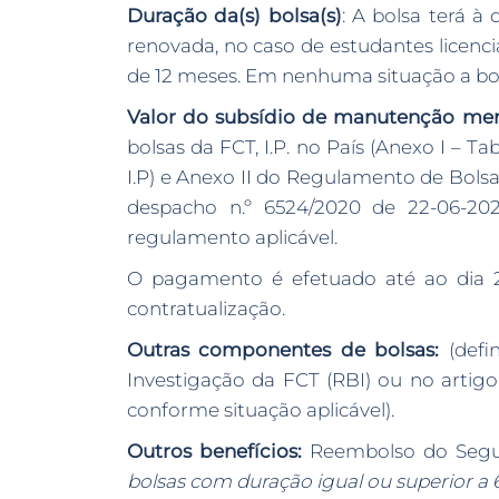
Duração da(s) bolsa(s)
: A bolsa terá à
renovada, no caso de estudantes licenci
de 12 meses. Em nenhuma situação a bols
Valor do subsídio de manutenção men
bolsas da FCT, I.P. no País (Anexo I –
I.P) e Anexo II do Regulamento de Bolsas
despacho n.º 6524/2020 de 22-06-2020
regulamento aplicável.
O pagamento é efetuado até ao dia 23
contratualização.
Outras componentes de bolsas:
(defi
Investigação da FCT (RBI) ou no artigo
conforme situação aplicável).
Outros benefícios:
Reembolso do Seguro
bolsas com duração igual ou superior a 