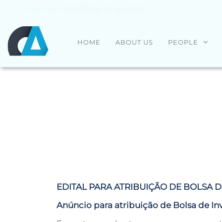
Home
»
NORTE86-BI-10-2021
CENTRO
Universidade
HOME
ABOUT US
PEOPLE
do Minho
ALGORITMI
EDITAL PARA ATRIBUIÇÃO DE BOLSA 
Anúncio para atribuição de
Bolsa de In