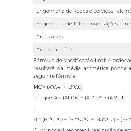
Engenharia de Redes e Serviços Telemá
Engenharia de Telecomunicações e Inf
Áreas afins
Áreas não afins
Fórmula de classificação final: A orde
resultará da média aritmética ponder
seguinte fórmula:
MC
= (A*0,4) + (B*0,6)
em que: A = (A1*0,6) + (A2*0,3) + (A3*0,1)
e
B = (B1*0,20) + (B2*0,20) + (B3*0,10) + (B4*
O júri poderá recorrer à realização de en