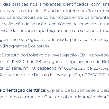
 das práticas nos ambientes identificados, com anál
tes para smart-cities. Estudar a interconexão com 
ução da arquitetura de comunicação entre os diferen
o e validação da solução tecnológica desenvolvida at
 visando sempre o aperfeiçoamento da solução, até se a
agem metodológica é a adequada para a concretizaç
lo (Programas Doutorais).
: Estatuto do Bolseiro de Investigação (EBI), aprovado
ei n.º 123/2019 de 28 de agosto; Regulamento de Bo
 2.ª série, n.º 119, despacho n.º 6524/2020 de 22-06-
 Regulamento de Bolsas de Investigação, n.º 950/2019 
 orientação científica
: O plano de trabalhos será de
, sita no campus de Gualtar, sob a orientação científ