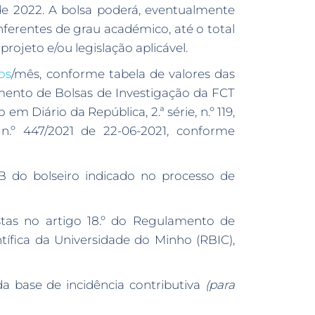
 de 2022. A bolsa poderá, eventualmente
nferentes de grau académico, até o total
ojeto e/ou legislação aplicável.
os
/mês, conforme tabela de valores das
amento de Bolsas de Investigação da FCT
 Diário da República, 2.ª série, n.º 119,
 n.º 447/2021 de 22-06-2021, conforme
B do bolseiro indicado no processo de
stas no artigo 18.º do Regulamento de
tífica da Universidade do Minho (RBIC),
a base de incidência contributiva
(para