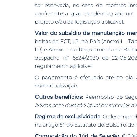
ser renovada, no caso de mestres in
conferente a grau académico até um 
projeto e/ou da legislação aplicável.
Valor do subsídio de manutenção men
bolsas da FCT, I.P. no País (Anexo I –
I.P) e Anexo II do Regulamento de Bolsas
despacho n.º 6524/2020 de 22-06-2020
regulamento aplicável.
O pagamento é efetuado até ao dia 23
contratualização.
Outros benefícios:
Reembolso do Seguro
bolsas com duração igual ou superior a 
Regime de exclusividade:
O desempenho 
no artigo 5.º do Estatuto do Bolseiro de
Composição do Júri de Seleção
: O Jú