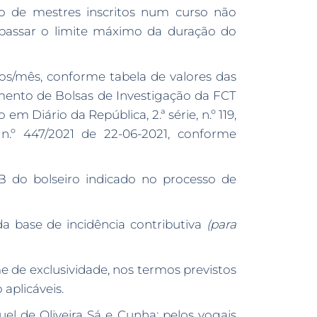
o de mestres inscritos num curso não
passar o limite máximo da duração do
os/mês, conforme tabela de valores das
amento de Bolsas de Investigação da FCT
 Diário da República, 2.ª série, n.º 119,
 n.º 447/2021 de 22-06-2021, conforme
B do bolseiro indicado no processo de
a base de incidência contributiva
(para
 de exclusividade, nos termos previstos
aplicáveis.
el de Oliveira Sá e Cunha; pelos vogais