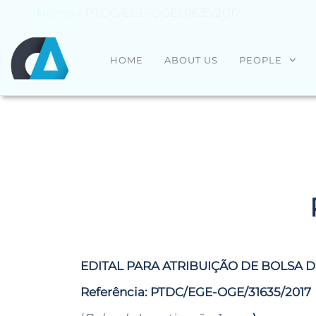
Home
»
PTDC/EGE-OGE/31635/2017
CENTRO
Universidade
HOME
ABOUT US
PEOPLE
do Minho
ALGORITMI
EDITAL PARA ATRIBUIÇÃO DE BOLSA 
Referência: PTDC/EGE-OGE/31635/2017