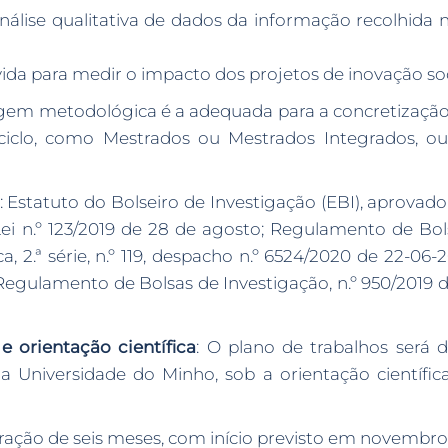
álise qualitativa de dados da informação recolhida n
da para medir o impacto dos projetos de inovação soc
gem metodológica é a adequada para a concretização
º ciclo, como Mestrados ou Mestrados Integrados, 
: Estatuto do Bolseiro de Investigação (EBI), aprovado
ei n.º 123/2019 de 28 de agosto; Regulamento de Bo
 2.ª série, n.º 119, despacho n.º 6524/2020 de 22-06-
 Regulamento de Bolsas de Investigação, n.º 950/2019 
 orientação científica
: O plano de trabalhos será 
 Universidade do Minho, sob a orientação científic
duração de seis meses, com início previsto em novembro