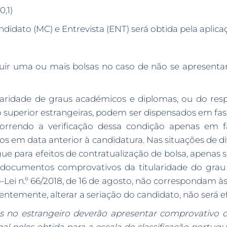
0,1)
andidato (MC) e Entrevista (ENT) será obtida pela aplic
ribuir uma ou mais bolsas no caso de não se apresent
laridade de graus académicos e diplomas, ou do re
no superior estrangeiras, podem ser dispensados em fa
orrendo a verificação dessa condição apenas em fa
dos em data anterior à candidatura. Nas situações de 
e para efeitos de contratualização de bolsa, apenas 
s documentos comprovativos da titularidade do gra
i n.º 66/2018, de 16 de agosto, não correspondam às c
emente, alterar a seriação do candidato, não será efe
 no estrangeiro deverão apresentar comprovativo 