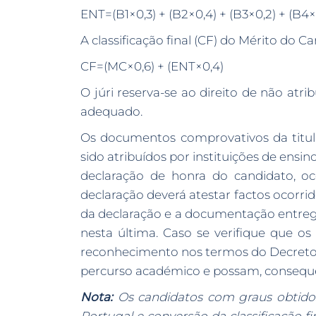
ENT=(B1×0,3) + (B2×0,4) + (B3×0,2) + (B4×
A classificação final (CF) do Mérito do C
CF=(MC×0,6) + (ENT×0,4)
O júri reserva-se ao direito de não at
adequado.
Os documentos comprovativos da titu
sido atribuídos por instituições de ensi
declaração de honra do candidato, oc
declaração deverá atestar factos ocorri
da declaração e a documentação entregu
nesta última. Caso se verifique que o
reconhecimento nos termos do Decreto-Le
percurso académico e possam, consequent
Nota:
Os candidatos com graus obtidos