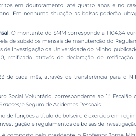
scritos em doutoramento, até quatro anos e no cas
ano. Em nenhuma situação as bolsas poderão ultra
sal
: O montante do SMM corresponde a 1.104,64 eur
 Tabela de subsídios mensais de manutenção do Regul
 de Investigação da Universidade do Minho, publicado em
, retificado através de declaração de retificação
 de cada mês, através de transferência para o NI
 Social Voluntário, correspondente ao 1.º Escalão d
6 meses)
e Seguro de Acidentes Pessoais.
de funções a título de bolseiro é exercido em regime
 Investigação e regulamentos de bolsas de investigação 
ri é composto pelo presidente, o Professor Jorge Migu