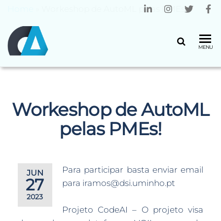
Home
»
Workeshop de AutoML pelas PMEs!
CENTRO
Universidade
MENU
do Minho
ALGORITMI
Workeshop de AutoML
pelas PMEs!
Para participar basta enviar email
JUN
27
para iramos@dsi.uminho.pt
2023
Projeto CodeAI – O projeto visa