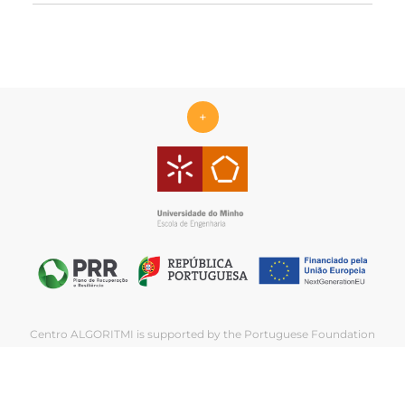
+
Centro ALGORITMI is supported by the Portuguese Foundation
for Science and Technology (FCT) under the scope of the
strategic funding Ref.
UID/00319/2025 - Centro ALGORITMI
(ALGORITMI/UM)
https://doi.org/10.54499/UID/00319/2025