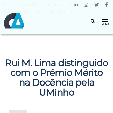
Home
»
Rui M. Lima distinguido com o Prémio
Mérito na Docência pela UMinho
CENTRO
Universidade
MENU
do Minho
ALGORITMI
Rui M. Lima distinguido
com o Prémio Mérito
na Docência pela
UMinho