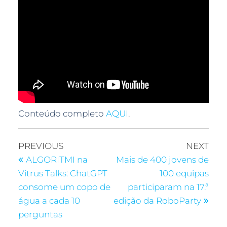
Conteúdo completo
AQUI
.
PREVIOUS
NEXT
ALGORITMI na
Mais de 400 jovens de
Vitrus Talks: ChatGPT
100 equipas
consome um copo de
participaram na 17.ª
água a cada 10
edição da RoboParty
perguntas