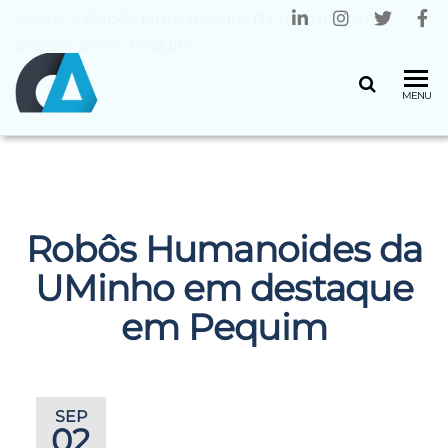
Home
»
Robôs Humanoides da UMinho em
destaque em Pequim
CENTRO
Universidade
MENU
do Minho
ALGORITMI
Robôs Humanoides da
UMinho em destaque
em Pequim
SEP
02