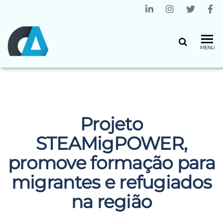
Home
»
Projeto STEAMigPOWER, promove
formação para migrantes e refugiados na região
CENTRO
Universidade
MENU
do Minho
ALGORITMI
Projeto
STEAMigPOWER,
promove formação para
migrantes e refugiados
na região