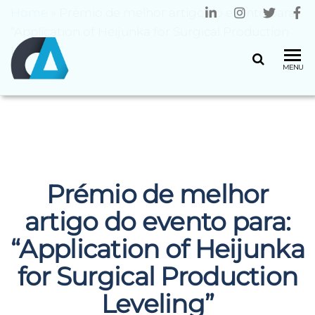
Home
»
Prémio de melhor artigo do evento para:
“Application of Heijunka for Surgical Production
Leveling”
CENTRO
Universidade
MENU
do Minho
ALGORITMI
Prémio de melhor
artigo do evento para:
“Application of Heijunka
for Surgical Production
Leveling”