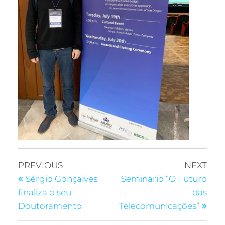
PREVIOUS
NEXT
Sérgio Gonçalves
Seminário “O Futuro
finaliza o seu
das
Doutoramento
Telecomunicações”