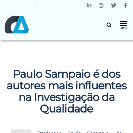
Home
»
Paulo Sampaio é dos autores mais
influentes na Investigação da Qualidade
CENTRO
Universidade
MENU
do Minho
ALGORITMI
Paulo Sampaio é dos
autores mais influentes
na Investigação da
Qualidade