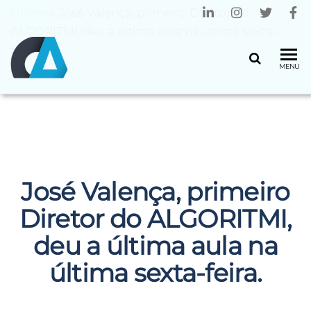
Home
»
José Valença, primeiro Diretor do
ALGORITMI, deu a última aula na última sexta-
feira.
CENTRO
Universidade
MENU
do Minho
ALGORITMI
José Valença, primeiro
Diretor do ALGORITMI,
deu a última aula na
última sexta-feira.