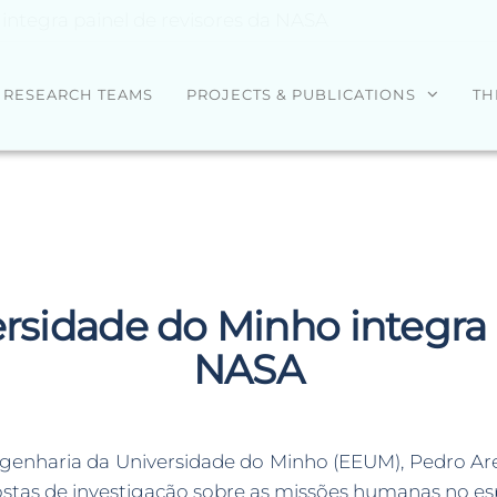
integra painel de revisores da NASA
RESEARCH TEAMS
PROJECTS & PUBLICATIONS
TH
rsidade do Minho integra 
NASA
genharia da Universidade do Minho (EEUM), Pedro Arez
ostas de investigação sobre as missões humanas no es