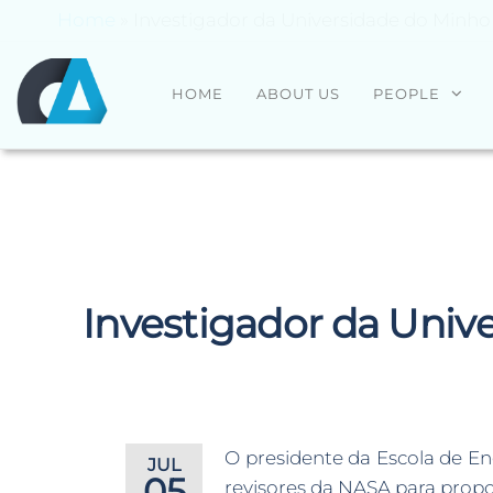
Home
»
Investigador da Universidade do Minho 
CENTRO
Universidade
HOME
ABOUT US
PEOPLE
do Minho
ALGORITMI
Investigador da Unive
O presidente da Escola de En
JUL
05
revisores da NASA para prop