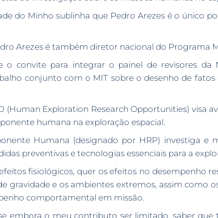
de do Minho sublinha que Pedro Arezes é o único por
Pedro Arezes é também diretor nacional do Programa M
 o convite para integrar o painel de revisores 
alho conjunto com o MIT sobre o desenho de fatos 
 (Human Exploration Research Opportunities) visa a
ponente humana na exploração espacial.
nente Humana (designado por HRP) investiga e mit
s preventivas e tecnologias essenciais para a expl
feitos fisiológicos, quer os efeitos no desempenho re
s de gravidade e os ambientes extremos, assim como os
mpenho comportamental em missão.
e embora o meu contributo ser limitado, saber que 