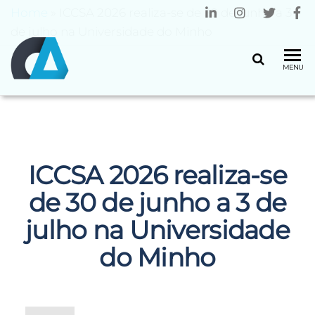
Home
»
ICCSA 2026 realiza-se de 30 de junho a 3
de julho na Universidade do Minho
CENTRO
Universidade
MENU
do Minho
ALGORITMI
ICCSA 2026 realiza-se
de 30 de junho a 3 de
julho na Universidade
do Minho