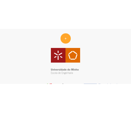
+
Centro ALGORITMI is supported by the Portuguese Foundation
for Science and Technology (FCT) under the scope of the
strategic funding Ref.
UID/00319/2025 - Centro ALGORITMI
(ALGORITMI/UM)
https://doi.org/10.54499/UID/00319/2025