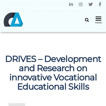
Home
»
DRIVES – Development and Research on
innovative Vocational Educational Skills
CENTRO
Universidade
MENU
do Minho
ALGORITMI
DRIVES – Development
and Research on
innovative Vocational
Educational Skills