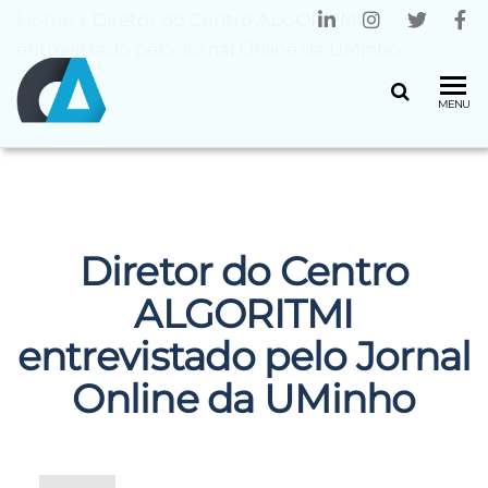
Home
»
Diretor do Centro ALGORITMI
entrevistado pelo Jornal Online da UMinho
CENTRO
Universidade
MENU
do Minho
ALGORITMI
Diretor do Centro
ALGORITMI
entrevistado pelo Jornal
Online da UMinho