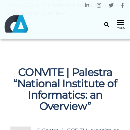
Home
»
CONVITE | Palestra “National Institute of
Informatics: an Overview”
CENTRO
Universidade
MENU
do Minho
ALGORITMI
CONVITE | Palestra
“National Institute of
Informatics: an
Overview”