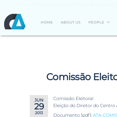
Home
»
Comissão Eleitoral Eleição do Diretor d
CENTRO
Universidade
HOME
ABOUT US
PEOPLE
do Minho
ALGORITMI
Comissão Eleito
Comissão Eleitoral
JUN
29
Eleição do Diretor do Centro 
2013
Documento [pdf]:
ATA-COMI