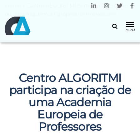
Home
»
Centro ALGORITMI participa na criação
de uma Academia Europeia de Professores
CENTRO
Universidade
MENU
do Minho
ALGORITMI
Centro ALGORITMI
participa na criação de
uma Academia
Europeia de
Professores