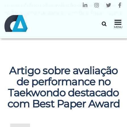
Home
»
Artigo sobre avaliação de performance
no Taekwondo destacado com Best Paper Award
CENTRO
Universidade
MENU
do Minho
ALGORITMI
Artigo sobre avaliação
de performance no
Taekwondo destacado
com Best Paper Award