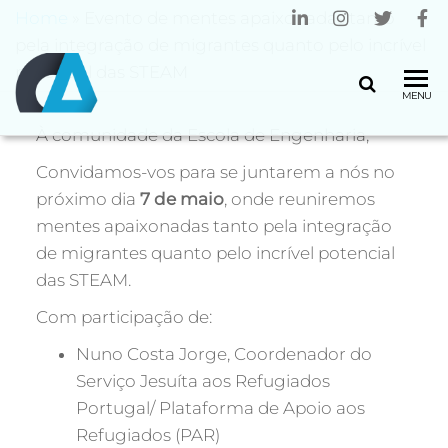
Home
»
Evento de mentes apaixonadas tanto
pela integração de migrantes quanto pelo incrível
potencial das STEAM
CENTRO
Universidade
MENU
do Minho
ALGORITMI
À comunidade da Escola de Engenharia,
Convidamos-vos para se juntarem a nós no
próximo dia
7 de maio
, onde reuniremos
mentes apaixonadas tanto pela integração
de migrantes quanto pelo incrível potencial
das STEAM.
Com participação de:
Nuno Costa Jorge, Coordenador do
Serviço Jesuíta aos Refugiados
Portugal/ Plataforma de Apoio aos
Refugiados (PAR)